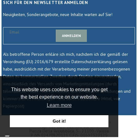
SICH FÜR DEN NEWSLETTER ANMELDEN
Neuigkeiten, Sonderangebote, neue Inhalte warten auf Sie!
ANMELDEN
Als betroffene Person erkläre ich mich, nachdem ich die gemäß der
Verordnung (EU) 2016/679 erstellte Datenschutzerklärung gelesen
habe, ausdrücklich mit der Verarbeitung meiner personenbezogenen
Daten zu kommerziellen Zwecken durch Starline einverstanden,
einschließlich des Versands von Marketingmitteilungen (durch
This website uses cookies to ensure you get
telematische Mittel - wie Newsletter und E-Mails mit Einladungen und
the best experience on our website.
kommerziellen Mitteilungen - und durch traditionelle Mittel, wie
Learn more
Papierpost)
Got it!
© 2025 - Starline Srl - Società Unipersonale -
Cap. Soc. Euro 189.800 Int. Vers.
Piazza Della Repubblica, 5 - 21100 -varese
P IVA 02470820123 C.fIS. 00697320125