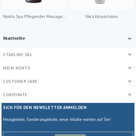
Nioblu Spa Pflegendes Massageöl Für Den Körper
Skirà Körperlotion
Startseite
STARLINE SRL
MEIN KONTO
CUSTOMER CARE
CORPORATE
SICH FÜR DEN NEWSLETTER ANMELDEN
Neuigkeiten, Sonderangebote, neue Inhalte warten auf Sie!