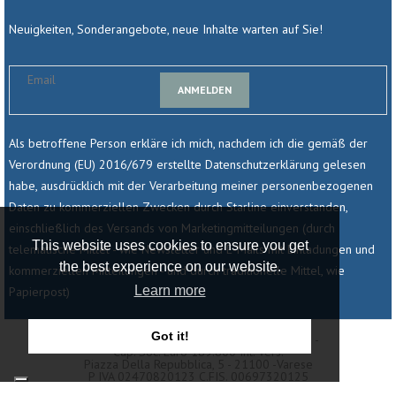
Neuigkeiten, Sonderangebote, neue Inhalte warten auf Sie!
ANMELDEN
Als betroffene Person erkläre ich mich, nachdem ich die gemäß der
Verordnung (EU) 2016/679 erstellte Datenschutzerklärung gelesen
habe, ausdrücklich mit der Verarbeitung meiner personenbezogenen
Daten zu kommerziellen Zwecken durch Starline einverstanden,
einschließlich des Versands von Marketingmitteilungen (durch
This website uses cookies to ensure you get
telematische Mittel - wie Newsletter und E-Mails mit Einladungen und
the best experience on our website.
kommerziellen Mitteilungen - und durch traditionelle Mittel, wie
Learn more
Papierpost)
Got it!
© 2025 - Starline Srl - Società Unipersonale -
Cap. Soc. Euro 189.800 Int. Vers.
Piazza Della Repubblica, 5 - 21100 -varese
P IVA 02470820123 C.fIS. 00697320125