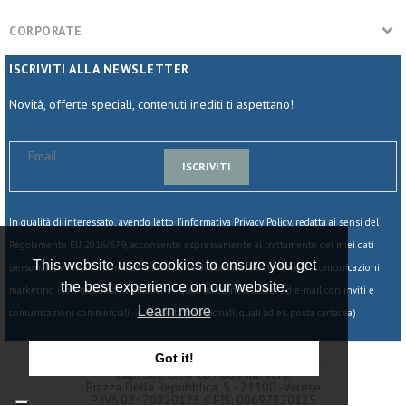
CORPORATE
ISCRIVITI ALLA NEWSLETTER
Novità, offerte speciali, contenuti inediti ti aspettano!
ISCRIVITI
In qualità di interessato, avendo letto l'informativa Privacy Policy,
redatta ai sensi del
Regolamento EU 2016/679, acconsento espressamente al trattamento dei miei dati
This website uses cookies to ensure you get
personali per finalità commerciali da parte di Starline, tra cui invio di comunicazioni
the best experience on our website.
marketing (con modalità telematiche - quali ad es. newsletter ed e-mail con inviti e
Learn more
comunicazioni commerciali - e modalità tradizionali, quali ad es. posta cartacea)
Got it!
© 2025 - Starline Srl - Società Unipersonale -
Cap. Soc. Euro 189.800 Int. Vers.
Piazza Della Repubblica, 5 - 21100 -varese
P IVA 02470820123 C.fIS. 00697320125