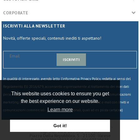
CORPORATE
ISCRIVITI ALLA NEWSLETTER
Novità, offerte speciali, contenuti inediti ti aspettano!
ISCRIVITI
In qualità di interessato, avendo letto l'informativa Privacy Policy,
redatta ai sensi del
Regolamento EU 2016/679, acconsento espressamente al trattamento dei miei dati
This website uses cookies to ensure you get
personali per finalità commerciali da parte di Starline, tra cui invio di comunicazioni
the best experience on our website.
marketing (con modalità telematiche - quali ad es. newsletter ed e-mail con inviti e
Learn more
comunicazioni commerciali - e modalità tradizionali, quali ad es. posta cartacea)
Got it!
© 2025 - Starline Srl - Società Unipersonale -
Cap. Soc. Euro 189.800 Int. Vers.
Piazza Della Repubblica, 5 - 21100 -varese
P IVA 02470820123 C.fIS. 00697320125