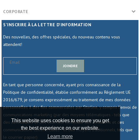
CORPORATE
S'INSCRIRE À LA LETTRE D'INFORMATION
Des nouvelles, des offres spéciales, du nouveau contenu vous
attendent!
JOINDRE
En tant que personne concernée, ayant pris connaissance de la
Politique de confidentialité, établie conformément au Règlement UE
2016/679, je consens expressément au traitement de mes données
personnelles à des fins commerciales par Starline, y compris l'envoi de
communications marketing (par des moyens télématiques - tels que
This website uses cookies to ensure you get
des newsletters et des courriels contenant des invitations et des
the best experience on our website.
communications commerciales - et des moyens traditionnels, tels que
Learn more
le courrier papier)