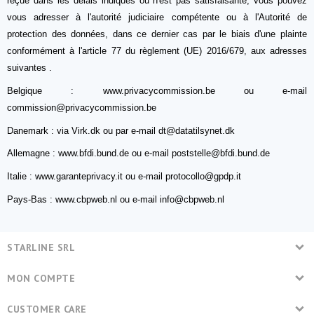
reçue dans les délais indiqués ou n'est pas satisfaisante, vous pouvez
vous adresser à l'autorité judiciaire compétente ou à l'Autorité de
protection des données, dans ce dernier cas par le biais d'une plainte
conformément à l'article 77 du règlement (UE) 2016/679, aux adresses
suivantes .
Belgique : www.privacycommission.be ou e-mail
commission@privacycommission.be
Danemark : via Virk.dk ou par e-mail dt@datatilsynet.dk
Allemagne : www.bfdi.bund.de ou e-mail poststelle@bfdi.bund.de
Italie : www.garanteprivacy.it ou e-mail protocollo@gpdp.it
Pays-Bas : www.cbpweb.nl ou e-mail info@cbpweb.nl
STARLINE SRL
MON COMPTE
CUSTOMER CARE