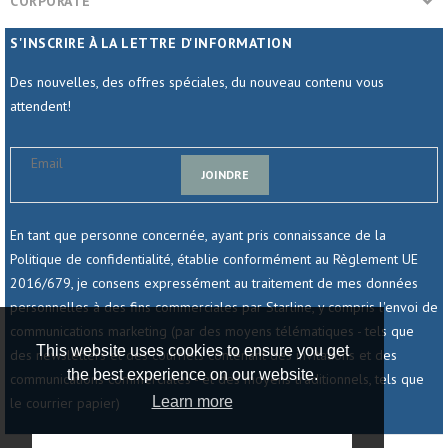
CORPORATE
S'INSCRIRE À LA LETTRE D'INFORMATION
Des nouvelles, des offres spéciales, du nouveau contenu vous
attendent!
JOINDRE
En tant que personne concernée, ayant pris connaissance de la
Politique de confidentialité, établie conformément au Règlement UE
2016/679, je consens expressément au traitement de mes données
personnelles à des fins commerciales par Starline, y compris l'envoi de
communications marketing (par des moyens télématiques - tels que
This website uses cookies to ensure you get
des newsletters et des courriels contenant des invitations et des
the best experience on our website.
communications commerciales - et des moyens traditionnels, tels que
Learn more
le courrier papier)