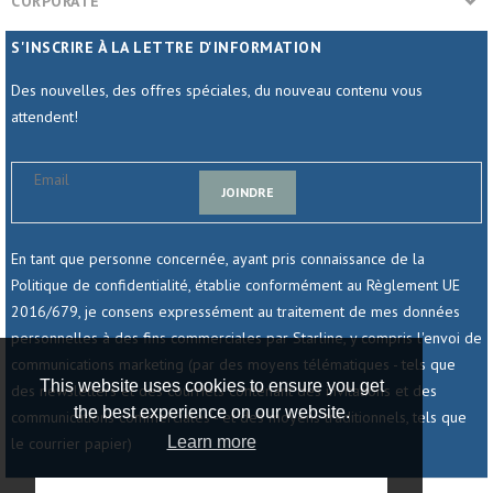
CORPORATE
S'INSCRIRE À LA LETTRE D'INFORMATION
Des nouvelles, des offres spéciales, du nouveau contenu vous
attendent!
JOINDRE
En tant que personne concernée, ayant pris connaissance de la
Politique de confidentialité, établie conformément au Règlement UE
2016/679, je consens expressément au traitement de mes données
personnelles à des fins commerciales par Starline, y compris l'envoi de
communications marketing (par des moyens télématiques - tels que
This website uses cookies to ensure you get
des newsletters et des courriels contenant des invitations et des
the best experience on our website.
communications commerciales - et des moyens traditionnels, tels que
Learn more
le courrier papier)