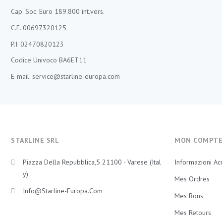
Cap. Soc. Euro 189.800 int.vers.
C.F. 00697320125
P.I. 02470820123
Codice Univoco BA6ET11
E-mail: service@starline-europa.com
STARLINE SRL
MON COMPT
Piazza Della Repubblica,5 21100 - Varese (Ital
Informazioni Ac
Y)
Mes Ordres
Info@starline-Europa.com
Mes Bons
Mes Retours