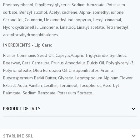
Phenoxyethanol, Ethylhexylglycerin, Sodium benzoate, Potassium
sorbate, Benzyl alcohol, Acetyl cedrene, Alpha-isomethyl ionone,
Citronellol, Coumarin, Hexamethyl indanopyran, Hexyl cinnamal,
Hydroxycitronellal, Limonene, Linalool, Linalyl acetate, Tetramethyl
acetyloctahydronaphthalenes.
INGREDIENTS -
Lip Care
:
Ricinus Communis Seed Oil, Caprylic/Capric Triglyceride, Synthetic
Beeswax, Cera Carnauba, Prunus Amygdalus Dulcis Oil, Polyglyceryl-3
Polyricinoleate, Olea Europaea Oil Unsaponifiables, Aroma,
Butyrospermum Parkii Butter, Glycerin, Leontopodium Alpinum Flower
Extract, Aqua, Vanillin, Lecithin, Terpineol, Tocopherol, Ascorbyl
Palmitate, Sodium Benzoate, Potassium Sorbate.
PRODUCT DETAILS
STARLINE SRL