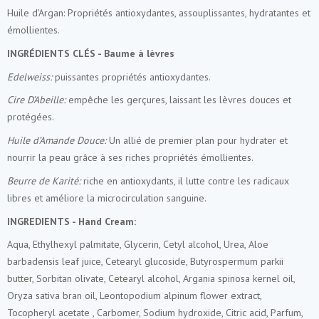
Huile d'Argan: Propriétés antioxydantes, assouplissantes, hydratantes et
émollientes.
INGRÉDIENTS CLÉS - Baume à lèvres
Edelweiss:
puissantes propriétés antioxydantes.
Cire D’Abeille:
empêche les gerçures, laissant les lèvres douces et
protégées.
Huile d’Amande Douce:
Un allié de premier plan pour hydrater et
nourrir la peau grâce à ses riches propriétés émollientes.
Beurre de Karité:
riche en antioxydants, il lutte contre les radicaux
libres et améliore la microcirculation sanguine.
INGREDIENTS -
Hand Cream
:
Aqua, Ethylhexyl palmitate, Glycerin, Cetyl alcohol, Urea, Aloe
barbadensis leaf juice, Cetearyl glucoside, Butyrospermum parkii
butter, Sorbitan olivate, Cetearyl alcohol, Argania spinosa kernel oil,
Oryza sativa bran oil, Leontopodium alpinum flower extract,
Tocopheryl acetate , Carbomer, Sodium hydroxide, Citric acid, Parfum,