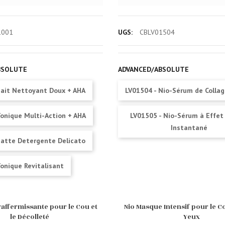
1001
UGS:
CBLV01504
BSOLUTE
ADVANCED/ABSOLUTE
Lait Nettoyant Doux + AHA
LV01504 - Nio-Sérum de Colla
Tonique Multi-Action + AHA
LV01505 - Nio-Sérum à Effet 
Instantané
Latte Detergente Delicato
onique Revitalisant
affermissante pour le Cou et
Nio Masque Intensif pour le C
le Décolleté
Yeux