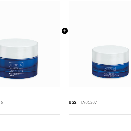
06
UGS:
LV01507