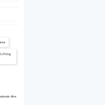
gène
Lifting
ontour des