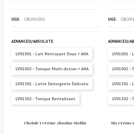
UGS:
CBLV01001
UGS:
CBLV0
ADVANCED/ABSOLUTE
ADVANCED/A
LV01001 - Lait Nettoyant Doux + AHA
LV01001 - 
LV01002 - Tonique Multi-Action + AHA
LV01002 - 
LV01501 - Latte Detergente Delicato
LV01501 - 
LV01502 - Tonique Revitalisant
LV01502 - T
Choisir 1 Crème Absolue Nioblu
Nio Crème r