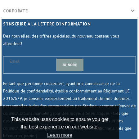
CORPORATE
S'INSCRIRE À LA LETTRE D'INFORMATION
Des nouvelles, des offres spéciales, du nouveau contenu vous
attendent!
JOINDRE
En tant que personne concernée, ayant pris connaissance de la
Politique de confidentialité, établie conformément au Règlement UE
2016/679, je consens expressément au traitement de mes données
personnelles à des fins commerciales par Starline, y compris l'envoi de
communications marketing (par des moyens télématiques - tels que
This website uses cookies to ensure you get
des newsletters et des courriels contenant des invitations et des
the best experience on our website.
communications commerciales - et des moyens traditionnels, tels que
Learn more
le courrier papier)