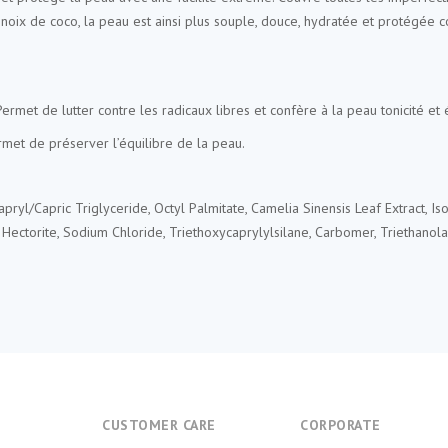
a noix de coco, la peau est ainsi plus souple, douce, hydratée et protégée 
rmet de lutter contre les radicaux libres et confère à la peau tonicité et él
rmet de préserver l’équilibre de la peau.
ryl/Capric Triglyceride, Octyl Palmitate, Camelia Sinensis Leaf Extract, 
 Hectorite, Sodium Chloride, Triethoxycaprylylsilane, Carbomer, Triethano
E
CUSTOMER CARE
CORPORATE