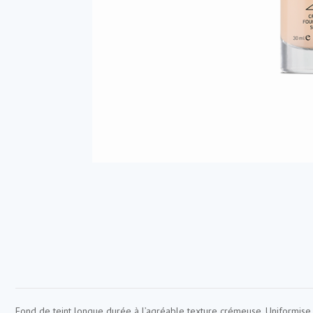
Fond de teint longue durée à l’agréable texture crémeuse. Uniformise e