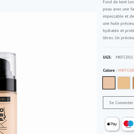
Fond de teint lo
peau avec une fac
impeccable et des
une huile précieu
hydratée et prot
libres. Un précieu
UGS:
MKFC001
Colore :
MKFC001
Se Connecter 