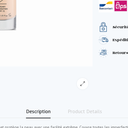
Sécurit
Expéditi
Retours 
Description
Product Details
t protège la peau avec une facilité extrême. Couvre toutes les imperfectio