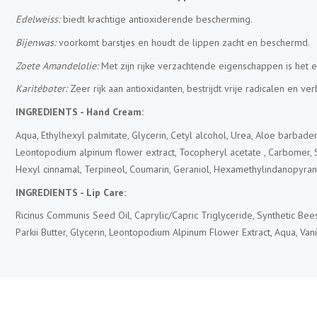
Edelweiss:
biedt krachtige antioxiderende bescherming.
Bijenwas:
voorkomt barstjes en houdt de lippen zacht en beschermd.
Zoete Amandelolie:
Met zijn rijke verzachtende eigenschappen is het
Karitéboter:
Zeer rijk aan antioxidanten, bestrijdt vrije radicalen en ve
INGREDIENTS -
Hand Cream
:
Aqua, Ethylhexyl palmitate, Glycerin, Cetyl alcohol, Urea, Aloe barbadens
Leontopodium alpinum flower extract, Tocopheryl acetate , Carbomer, So
Hexyl cinnamal, Terpineol, Coumarin, Geraniol, Hexamethylindanopyran, 
INGREDIENTS -
Lip Care
:
Ricinus Communis Seed Oil, Caprylic/Capric Triglyceride, Synthetic Be
Parkii Butter, Glycerin, Leontopodium Alpinum Flower Extract, Aqua, Van