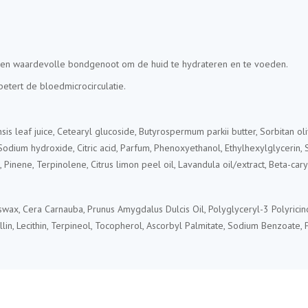
 een waardevolle bondgenoot om de huid te hydrateren en te voeden.
rbetert de bloedmicrocirculatie.
is leaf juice, Cetearyl glucoside, Butyrospermum parkii butter, Sorbitan oliv
dium hydroxide, Citric acid, Parfum, Phenoxyethanol, Ethylhexylglycerin, 
Pinene, Terpinolene, Citrus limon peel oil, Lavandula oil/extract, Beta-ca
eswax, Cera Carnauba, Prunus Amygdalus Dulcis Oil, Polyglyceryl-3 Polyric
illin, Lecithin, Terpineol, Tocopherol, Ascorbyl Palmitate, Sodium Benzoate,