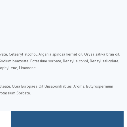
ate, Cetearyl alcohol, Argania spinosa kernel oil, Oryza sativa bran oil,
Sodium benzoate, Potassium sorbate, Benzyl alcohol, Benzyl salicylate,
ryophyllene, Limonene.
inoleate, Olea Europaea Oil Unsaponifiables, Aroma, Butyrospermum
 Potassium Sorbate.