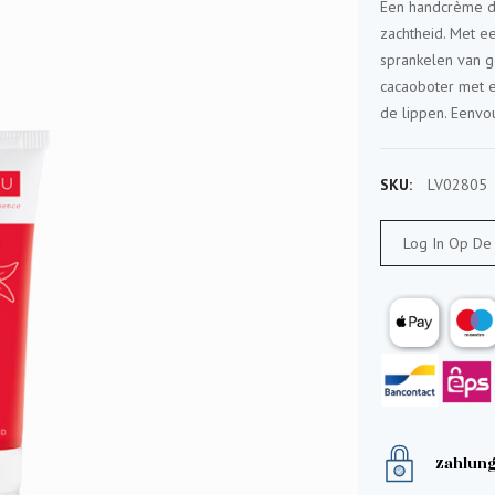
Een handcrème di
zachtheid. Met e
sprankelen van 
cacaoboter met e
de lippen. Eenvo
SKU:
LV02805
Log In Op De
Zahlung