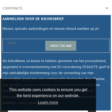
CORPORATE
AANMELDEN VOOR DE NIEUWSBRIEF
Nieuws, speciale aanbiedingen en nieuwe inhoud wachten op je!
VOEG TOE AAN
Als betrokkene, na kennis te hebben genomen van het privacybeleid,
opgesteld in overeenstemming met EU-verordening 2016/679, geef ik
mijn uitdrukkelijke toestemming voor de verwerking van mijn
persoonlijke gegevens voor commerciële doeleinden door Starline,
met inbegrip van het verzenden van marketingcommunicatie (via
This website uses cookies to ensure you get
telematische middelen - zoals nieuwsbrieven en e-mails met
the best experience on our website.
uitnodigingen en commerciële mededelingen - en traditionele
Learn more
middelen, zoals papieren post).