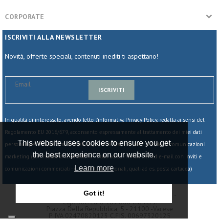
CORPORATE
ISCRIVITI ALLA NEWSLETTER
Novità, offerte speciali, contenuti inediti ti aspettano!
ISCRIVITI
In qualità di interessato, avendo letto l'informativa Privacy Policy,
redatta ai sensi del
Regolamento EU 2016/679, acconsento espressamente al trattamento dei miei dati
This website uses cookies to ensure you get
personali per finalità commerciali da parte di Starline, tra cui invio di comunicazioni
the best experience on our website.
marketing (con modalità telematiche - quali ad es. newsletter ed e-mail con inviti e
Learn more
comunicazioni commerciali - e modalità tradizionali, quali ad es. posta cartacea)
Got it!
© 2025 - Starline Srl - Società Unipersonale -
Cap. Soc. Euro 189.800 Int. Vers.
Piazza Della Repubblica, 5 - 21100 -varese
P IVA 02470820123 C.fIS. 00697320125