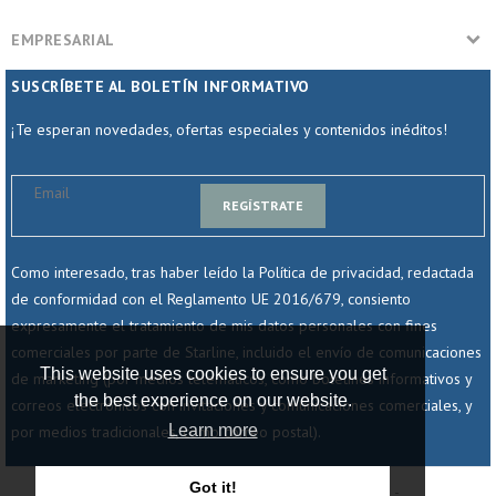
EMPRESARIAL
SUSCRÍBETE AL BOLETÍN INFORMATIVO
¡Te esperan novedades, ofertas especiales y contenidos inéditos!
REGÍSTRATE
Como interesado, tras haber leído la Política de privacidad, redactada
de conformidad con el Reglamento UE 2016/679, consiento
expresamente el tratamiento de mis datos personales con fines
comerciales por parte de Starline, incluido el envío de comunicaciones
This website uses cookies to ensure you get
de marketing (por medios telemáticos, como boletines informativos y
the best experience on our website.
correos electrónicos con invitaciones y comunicaciones comerciales, y
Learn more
por medios tradicionales, como correo postal).
Got it!
© 2025 - Starline Srl - Società Unipersonale -