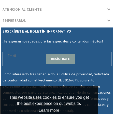
ATENCIÓN AL CLIENTE
EMPRESARIAL
SUSCRÍBETE AL BOLETÍN INFORMATIVO
¡Te esperan novedades, ofertas especiales y contenidos inéditos!
REGÍSTRATE
Como interesado, tras haber leído la Política de privacidad, redactada
de conformidad con el Reglamento UE 2016/679, consiento
expresamente el tratamiento de mis datos personales con fines
comerciales por parte de Starline, incluido el envío de comunicaciones
This website uses cookies to ensure you get
de marketing (por medios telemáticos, como boletines informativos y
the best experience on our website.
correos electrónicos con invitaciones y comunicaciones comerciales, y
Learn more
por medios tradicionales, como correo postal).