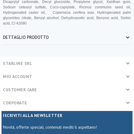
Dicaprylyl carbonate, Decyl glucoside, Propylene glycol, Xanthan gum,
Sodium cetearyl sulfate, Coco-caprylate, Ricinus communis seed oil,
Hydrogenated castor oil,
Copernicia cerifera wax, Hydrogenated palm
glycerides citrate, Benzyl alcohol, Dehydroacetic acid, Benzoic acid, Sorbic
acid, CI 42090
DETTAGLIO PRODOTTO
STARLINE SRL
MIO ACCOUNT
CUSTOMER CARE
CORPORATE
ISCRIVITI ALLA NEWSLETTER
Novità, offerte speciali, contenuti inediti ti aspettano!