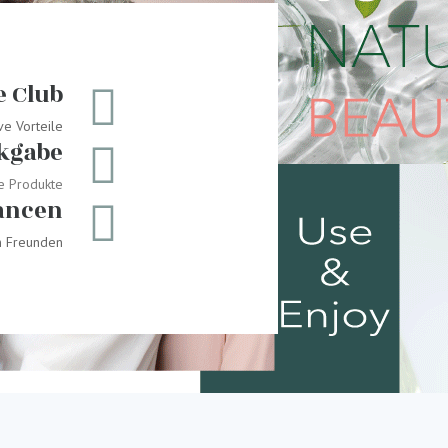
e Club
ve Vorteile
ckgabe
re Produkte
ancen
on Freunden