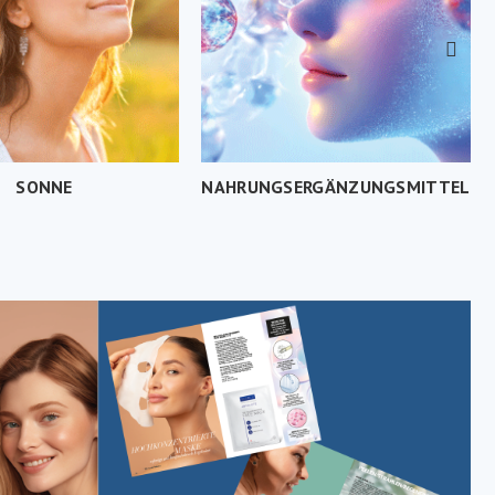
NAHRUNGSERGÄNZUNGSMITTEL
S